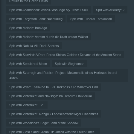
Return to the Green Fields
Split with Abandoned: Valhall / Assuage My Tristful Soul
Split with Arkillery: 2
Split with Forgotten Land: Nachtkrieg
Split with Funeral Fornication
Split with Moloch: Iron Age
Split with Moloch: Vereint durch die Kraft uralter Wälder
Split with Nebula VII: Dark Secrets
Split with Saltvind: A Dark Force Shines Golden / Dreams of the Ancient Stone
Split with Sepulchral Moon
Split with Sieghetnar
Split with Svarrogh and Rubixx! Project: Melancholie eines Herbstes in drei
Akten
Split with Valar: Enslaved In Evil Darkness / To Whatever End
Split with Vinterriket and Nak'kiga: Ira Deorum Obliviorum
Split with Vinterriket: ~2~
Split with Vinterriket: Nazgul / Landschaftenewiger Einsamkeit
Split with Woodland's Edge: Land of the Shadow
Split with Zloslut and Gromkult: United with the Fallen Ones...