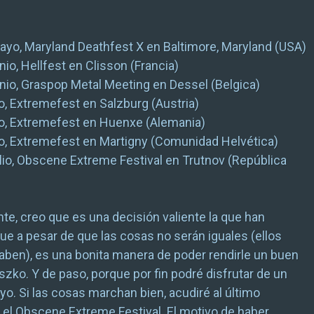
ayo, Maryland Deathfest X en Baltimore, Maryland (USA)
nio, Hellfest en Clisson (Francia)
unio, Graspop Metal Meeting en Dessel (Belgica)
io, Extremefest en Salzburg (Austria)
lio, Extremefest en Huenxe (Alemania)
lio, Extremefest en Martigny (Comunidad Helvética)
ulio, Obscene Extreme Festival en Trutnov (República
e, creo que es una decisión valiente la que han
ue a pesar de que las cosas no serán iguales (ellos
ben), es una bonita manera de poder rendirle un buen
eszko. Y de paso, porque por fin podré disfrutar de un
yo. Si las cosas marchan bien, acudiré al último
 el Obscene Extreme Festival. El motivo de haber