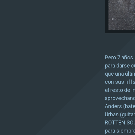
Pero 7 años
para darse c
que una últ
con sus riff
el resto de i
aprovechando
Anders (bate
Urban (guitar
ROTTEN SOUN
para siempr