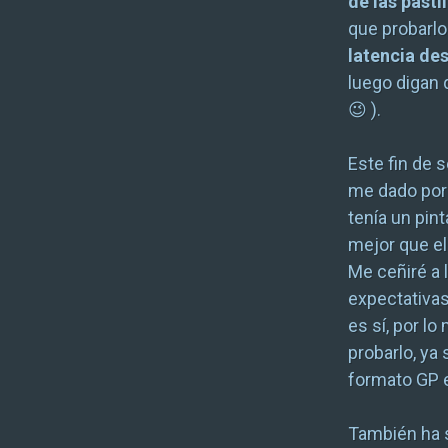
de las pastil
que probarlo
latencia d
luego digan 
😉 ).
Este fin de 
me dado por 
tenía un pint
mejor que el
Me ceñiré a 
expectativas
es sí, por l
probarlo, ya
formato GP
También ha s