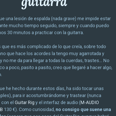
guitarra
ue una lesión de espalda (nada grave) me impide estar
ante mucho tiempo seguido, siempre y cuando puedo
s 30 minutos a practicar con la guitarra.
s que es más complicado de lo que creía, sobre todo
no que hace los acordes la tengo muy agarrotada y
y no me da para llegar a todas la cuerdas, trastes… No
o a poco, pasito a pasito, creo que llegaré a hacer algo,
.
ue he hecho durante estos días, ha sido tocar unas
ples), para ir acostumbrándome y trastear (nunca
 con el
Guitar Rig
y el interfaz de audio (
M-AUDIO
SB
130 €). Como curiosidad,
no consigo que suene una