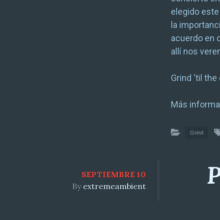
elegido este 
la importan
acuerdo en q
allí nos ver
Grind ‘til the
Más informa
Grind
P
SEPTIEMBRE 10
By
extremeambient