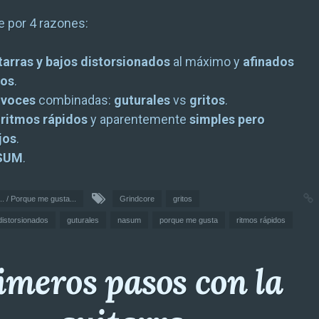
 por 4 razones:
tarras y bajos distorsionados
al máximo y
afinados
jos
.
s
voces
combinadas:
guturales
vs
gritos
.
s
ritmos rápidos
y aparentemente
simples pero
jos
.
SUM
.
.. / Porque me gusta...
Grindcore
gritos
 distorsionados
guturales
nasum
porque me gusta
ritmos rápidos
imeros pasos con la