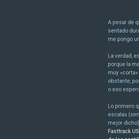
A pesar de q
sentado dur
me pongo uno
La verdad, e
porque la ma
muy «corta» 
obstante, poc
o eso espero
Lo primero q
escalas (sim
mejor dicho)
Fasttrack U