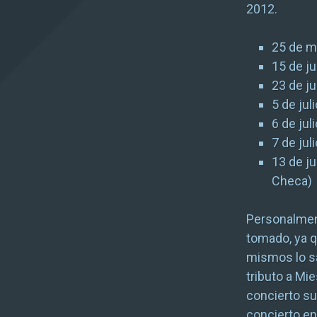
2012.
25 de m
15 de ju
23 de j
5 de jul
6 de ju
7 de ju
13 de j
Checa)
Personalment
tomado, ya q
mismos lo sa
tributo a Mi
concierto su
concierto en