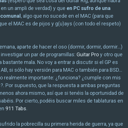
las
(espero que sea cosa del Guitar Rig, aunque habrá
 en un ampli de verdad) y que
en PC sufro de una
escomunal
, algo que no sucede en el MAC (para que
que el MAC es de pijos y g(u)ays (con todo el respeto)
semana, aparte de hacer el oso (dormir, dormir, dormir…)
investigar un par de programillas:
Guitar Pro
y otro que
a bastante mala. No voy a entrar a discutir si el GP es
 AB, si sólo hay versión para MAC o también para BSD…
lo realmente importante: ¿funciona? ¿cumple con mis
?. Por supuesto, que la respuesta a ambas preguntas
o menos ahora mismo, así que si tenéis la oportunidad de
 sabéis. Por cierto, podéis buscar miles de tablaturas en
 en
911 Tabs
.
ufrido la pobrecilla su primera herida de guerra, ya que