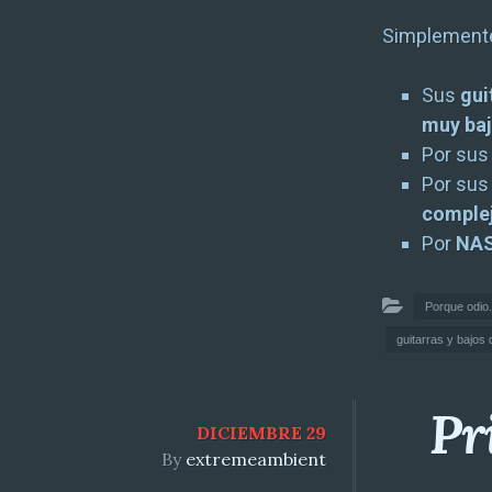
Simplemente
Sus
gui
muy ba
Por su
Por su
comple
Por
NA
Porque odio.
guitarras y bajos
Pr
DICIEMBRE 29
By
extremeambient