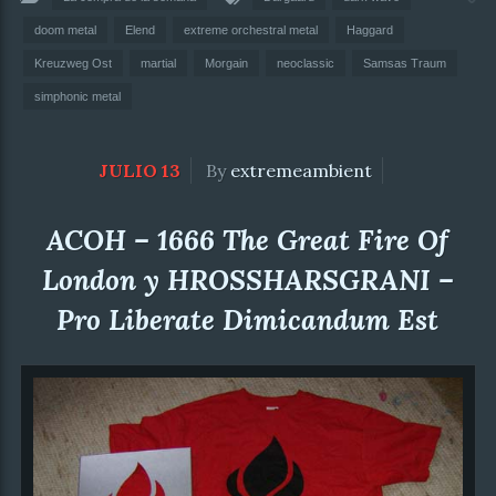
doom metal
Elend
extreme orchestral metal
Haggard
Kreuzweg Ost
martial
Morgain
neoclassic
Samsas Traum
simphonic metal
JULIO 13
By
extremeambient
ACOH – 1666 The Great Fire Of
London y HROSSHARSGRANI –
Pro Liberate Dimicandum Est