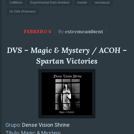
Cellblock
Experimental Dark Ambient
martial
neoclassic
Un Défi d'Honneur
FEBRERO 6
By
extremeambient
DVS – Magic & Mystery / ACOH –
Spartan Victories
Grupo:
Dense Vision Shrine
Título: Magic & Mystery