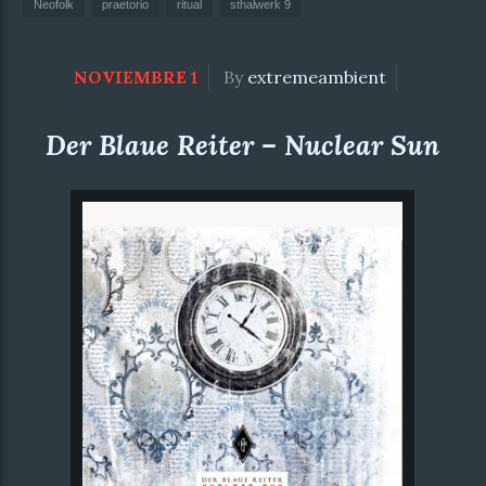
Neofolk
praetorio
ritual
sthalwerk 9
NOVIEMBRE 1
By
extremeambient
Der Blaue Reiter – Nuclear Sun