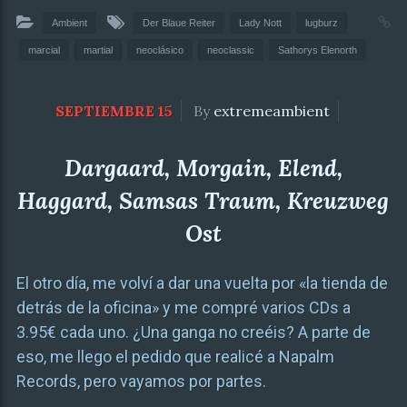
Ambient
Der Blaue Reiter
Lady Nott
lugburz
marcial
martial
neoclásico
neoclassic
Sathorys Elenorth
SEPTIEMBRE 15
By
extremeambient
Dargaard, Morgain, Elend,
Haggard, Samsas Traum, Kreuzweg
Ost
El otro día, me volví a dar una vuelta por «la tienda de
detrás de la oficina» y me compré varios CDs a
3.95€ cada uno. ¿Una ganga no creéis? A parte de
eso, me llego el pedido que realicé a Napalm
Records, pero vayamos por partes.