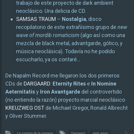
trabajo de este proyecto de dark ambient
neoclásico. Una delicia de CD.
SAMSAS TRAUM
–
Nostalgia
, disco
recopilatorio de este extrañísimo grupo de
new
wave of mordib romaticism
(algo así como una
mezcla de black metal, advantgarde, gótico, y
música neoclásica). Todavía no he podido
escucharlo, ya os contaré…
De Napalm Record me llegaron los dos primeros
CDs de
DARGAARD
:
Eternity Rites
e
In Nomine
Aeternitatis
y
Iron Avantgarde
del controvertido
(no entiendo la razón) proyecto marcial neoclásico
KREUZWEG OST
de Michael Gregor, Ronald Albrecht
y Oliver Stummer.
La compra de la semana
Dargaard
dark wave