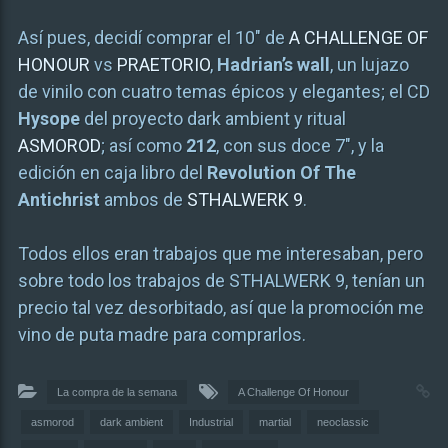
Así pues, decidí comprar el 10″ de
A CHALLENGE OF
HONOUR
vs
PRAETORIO
,
Hadrian’s wall
, un lujazo
de vinilo con cuatro temas épicos y elegantes; el CD
Hysope
del proyecto dark ambient y ritual
ASMOROD
; así como
212
, con sus doce 7″, y la
edición en caja libro del
Revolution Of The
Antichrist
ambos de
STHALWERK 9
.
Todos ellos eran trabajos que me interesaban, pero
sobre todo los trabajos de STHALWERK 9, tenían un
precio tal vez desorbitado, así que la promoción me
vino de puta madre para comprarlos.
La compra de la semana
A Challenge Of Honour
asmorod
dark ambient
Industrial
martial
neoclassic