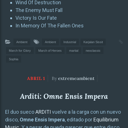
Wind Of Destruction
The Enemy Must Fall
Victory Is Our Fate
In Memory Of The Fallen Ones
Ambient
Ambient
Industrial
Karjalan Sissit
March for Glory
March of Heroes
martial
neoclassic
Sophia
ABRIL 1
By
extremeambient
Arditi: Omne Ensis Impera
El duo sueco
ARDITI
vuelve a la carga con un nuevo
disco,
Omne Ensis Impera
, editado por
Equilibrium
Music
. Y a pesar de pueda parecer que entre disco