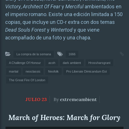
Victory
,
Architect Of Fear
y
Merciful
ambientados en
el imperio romano. Existe una edición limitada a 150
copias, que incluye un CD-r extra con dos temas
Dead Souls Forest
y
Wintertod
y que viene
acompañado de una foto y una chapa.
La compra de la semana
1666
A Challenge Of Honour
acoh
dark ambient
Hrossharsgrani
martial
neoclassic
Neofolk
Pro Liberate Dimicandum Est
The Great Fire Of London
JULIO 23
By
extremeambient
March of Heroes: March for Glory