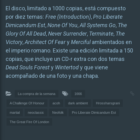
El disco, limitado a 1000 copias, está compuesto
por diez temas:
Free (Introduction)
,
Pro Liberate
Dimicandum Est
,
None Of You
,
All Systems Go
,
The
Glory Of All Dead
,
Never Surrender
,
Terminate
,
The
Victory
,
Architect Of Fear
y
Merciful
ambientados en
el imperio romano. Existe una edición limitada a 150
copias, que incluye un CD-r extra con dos temas
Dead Souls Forest
y
Wintertod
y que viene
acompañado de una foto y una chapa.
La compra de la semana
1666
A Challenge Of Honour
acoh
dark ambient
Hrossharsgrani
martial
neoclassic
Neofolk
Pro Liberate Dimicandum Est
The Great Fire Of London