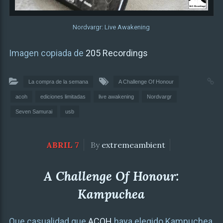
Nordvargr: Live Awakening
Imagen copiada de
205 Recordings
La compra de la semana
A Challenge Of Honour
acoh
ediciones limitadas
live awakening
Nordvargr
Seven Samurai
usb
ABRIL 7
By
extremeambient
A Challenge Of Honour:
Kampuchea
Que casualidad que
ACOH
haya elegido Kampuchea