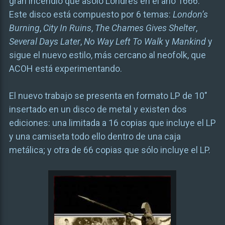
gran incendio que asoló Londres en el año 1666.
Este disco está compuesto por 6 temas:
London’s
Burning
,
City In Ruins
,
The Chames Gives Shelter
,
Several Days Later
,
No Way Left To Walk
y
Mankind
y
sigue el nuevo estilo, más cercano al neofolk, que
ACOH está experimentando.
El nuevo trabajo se presenta en formato LP de 10″
insertado en un disco de metal y existen dos
ediciones: una limitada a 16 copias que incluye el LP
y una camiseta todo ello dentro de una caja
metálica; y otra de 66 copias que sólo incluye el LP.