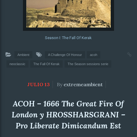
Season I: The Fall Of Kerak
Ambient
A Challenge Of Honour
acoh
neoclassic
The Fall Of Kerak
The Season sessions serie
JULIO 13
By
extremeambient
ACOH – 1666 The Great Fire Of
London y HROSSHARSGRANI –
Pro Liberate Dimicandum Est