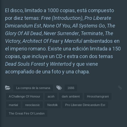
El disco, limitado a 1000 copias, está compuesto
por diez temas:
Free (Introduction)
,
Pro Liberate
Dimicandum Est
,
None Of You
,
All Systems Go
,
The
Glory Of All Dead
,
Never Surrender
,
Terminate
,
The
Victory
,
Architect Of Fear
y
Merciful
ambientados en
el imperio romano. Existe una edición limitada a 150
copias, que incluye un CD-r extra con dos temas
Dead Souls Forest
y
Wintertod
y que viene
acompañado de una foto y una chapa.
La compra de la semana
1666
A Challenge Of Honour
acoh
dark ambient
Hrossharsgrani
martial
neoclassic
Neofolk
Pro Liberate Dimicandum Est
The Great Fire Of London