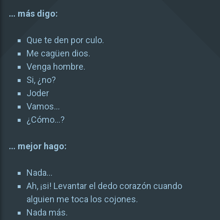
… más digo:
Que te den por culo.
Me cagüen dios.
Venga hombre.
Si, ¿no?
Joder
Vamos…
¿Cómo…?
… mejor hago:
Nada…
Ah, ¡si! Levantar el dedo corazón cuando
alguien me toca los cojones.
Nada más.