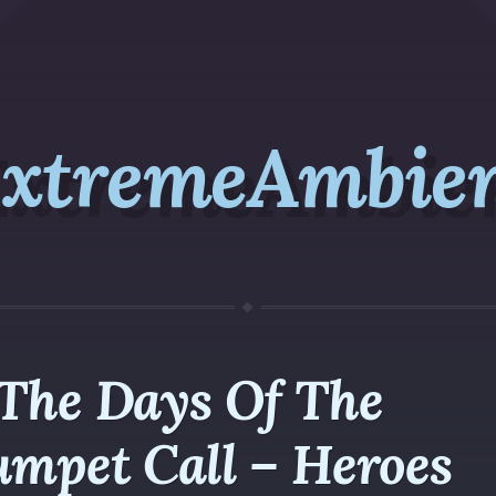
xtremeAmbie
The Days Of The
umpet Call – Heroes