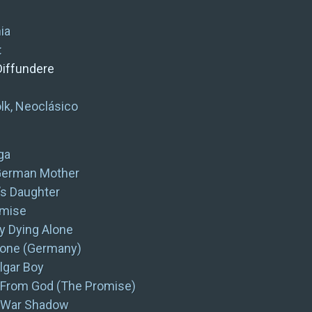
ia
:
Diffundere
olk, Neoclásico
ga
German Mother
’s Daughter
omise
 Dying Alone
lone (Germany)
ulgar Boy
 From God (The Promise)
 War Shadow