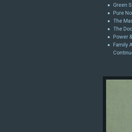
Green S
Pure Nor
The Mas
The Doc
Power &
Family 
Continu