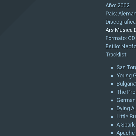
Año: 2002
Pais: Aleman
Discográfica
Ars Musica 
Formato: CD
Estilo: Neof
Tracklist:
San Tor
Young 
Bulgaria
The Pr
Germany
Dying A
Little B
A Spark
Apache