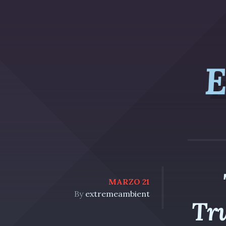
E
MARZO 21
By
extremeambient
Tr