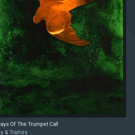
ays Of The Trumpet Call
s & Traitors