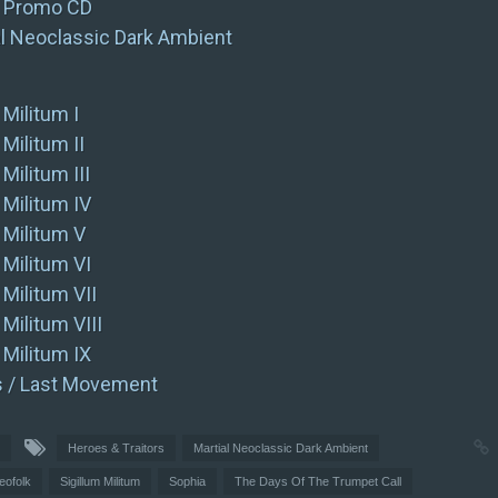
, Promo CD
ial Neoclassic Dark Ambient
 Militum I
 Militum II
 Militum III
 Militum IV
 Militum V
 Militum VI
 Militum VII
 Militum VIII
 Militum IX
 / Last Movement
Heroes & Traitors
Martial Neoclassic Dark Ambient
eofolk
Sigillum Militum
Sophia
The Days Of The Trumpet Call