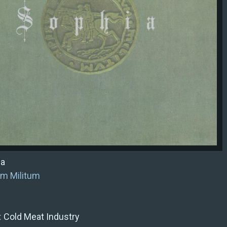
ia
lum Militum
:
Cold Meat Industry