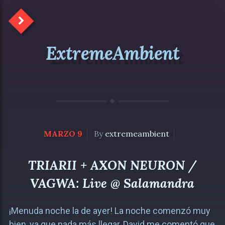
ExtremeAmbient
MARZO 9
By
extremeambient
TRIARII + AXON NEURON /
VAGWA: Live @ Salamandra
¡Menuda noche la de ayer! La noche comenzó muy
bien, ya que nada más llegar, David me comentó que