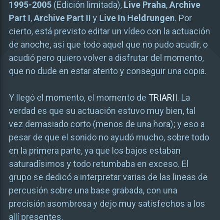
1995-2005
(Edición limitada),
Live Praha
,
Archive
Part I
,
Archive Part II
y
Live In Heldrungen
. Por
cierto, está previsto editar un vídeo con la actuación
de anoche, así que todo aquel que no pudo acudir, o
acudió pero quiero volver a disfrutar del momento,
que no dude en estar atento y conseguir una copia.
Y llegó el momento, el momento de
TRIARII
. La
verdad es que su actuación estuvo muy bien, tal
vez demasiado corto (menos de una hora); y eso a
pesar de que el sonido no ayudó mucho, sobre todo
en la primera parte, ya que los bajos estaban
saturadísimos y todo retumbaba en exceso. El
grupo se dedicó a interpretar varias de las lineas de
percusión sobre una base grabada, con una
precisión asombrosa y dejo muy satisfechos a los
allí presentes.