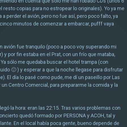
teniendo en cuenta que sólo me han robado CDs (unos 6
el resto copias para no estropear lo originales). Yo ya me
 a perder el avión, pero no fue así, pero poco falto, ya
 cinco minutos de comenzar a embarcar, pufff vaya
 en avión fue tranquilo (poco a poco voy superando mi
) y por fin estaba en el Prat, con un frío que mataba,
 Ya sólo me quedaba buscar el hotel trampa (con
uido 🙂 ) y esperar a que la noche llegase para disfrutar
le). El día lo pasé como pude, me dí un paseillo por Las
 un Centro Comercial, para prepararme la comida y la
llegó la hora: eran las 22:15. Tras varios problemas con
l concierto quedó formado por PERSONA y ACOH, tal y
ante. En el local había poca gente, bueno depende de