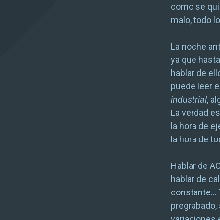
como se quie
malo, todo lo
La noche ant
ya que hasta
hablar de ell
puede leer 
industrial
, a
La verdad es
la hora de e
la hora de t
Hablar de AC
hablar de ca
constante… Y
pregrabado,
variaciones 