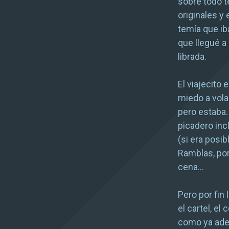
sobre todo 
originales y 
temía que iba
que llegué a
librada.
El viajecito
miedo a volar
pero estaba.
picadero incl
(si era posib
Ramblas, por
cena…
Pero por fin 
el cartel, e
como ya adel