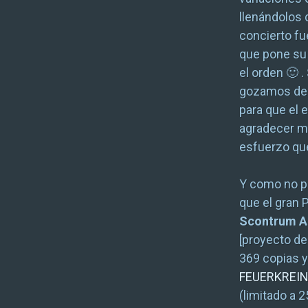
llenándolos d
concierto fu
que pone su
el orden 🙂 .
gozamos de l
para que el 
agradecer mu
esfuerzo qu
Y como no po
que el gran P
Scontrum A
[proyecto de
369 copias y 
FEUERKREI
(limitado a 2