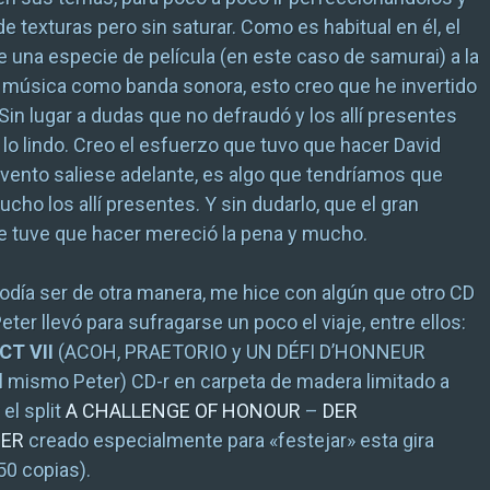
e texturas pero sin saturar. Como es habitual en él, el
e una especie de película (en este caso de samurai) a la
 música como banda sonora, esto creo que he invertido
 Sin lugar a dudas que no defraudó y los allí presentes
o lindo. Creo el esfuerzo que tuvo que hacer David
evento saliese adelante, es algo que tendríamos que
cho los allí presentes. Y sin dudarlo, que el gran
e tuve que hacer mereció la pena y mucho.
día ser de otra manera, me hice con algún que otro CD
eter llevó para sufragarse un poco el viaje, entre ellos:
CT VII
(ACOH, PRAETORIO y UN DÉFI D’HONNEUR
l mismo Peter) CD-r en carpeta de madera limitado a
el split
A CHALLENGE OF HONOUR
–
DER
NER
creado especialmente para «festejar» esta gira
50 copias).