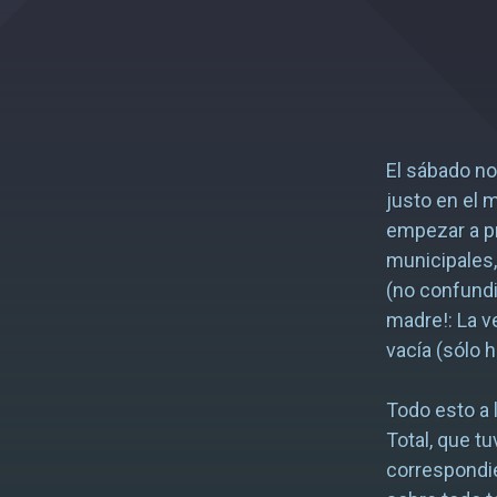
El sábado no
justo en el 
empezar a pre
municipales
(no confundi
madre!: La v
vacía (sólo 
Todo esto a l
Total, que tu
correspondie