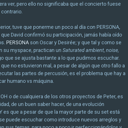
ra ver, pero ello no significaba que el concierto fuese
 contrario.
erior, tuve que ponerme un poco al día con PERSONA,
 que David confirmó su participación, jamás había oído
os.
PERSONA
son Oscar y Desirée; y que tal y como se
en su myspace, practican un
Saturated ambient, noise,
lgo que se ajusta bastante a lo que pudimos escuchar.
 que no estuvieron mal, a pesar de algún que otro fallo a
jecutar las partes de percusión, es el problema que hay a
ocar humano vs máquina.
OH o de cualquiera de los otros proyectos de Peter, es
lidad, de un buen saber hacer, de una evolución
 es que a pesar de que la mayor parte de su set está
 se puede escuchar como introduce nuevos arreglos y
en sus temas, para poco a poco ir perfeccionándolos y