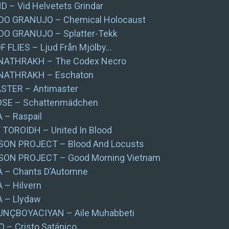
 – Vid Helvetets Grindar
O GRANUJO – Chemical Holocaust
O GRANUJO – Splatter-Tekk
F FLIES – Ljud Från Mjölby…
NATHRAKH – The Codex Necro
NATHRAKH – Eschaton
STER – Antimaster
SE – Schattenmädchen
– Raspail
/ TOROIDH – United In Blood
SON PROJECT – Blood And Locusts
SON PROJECT – Good Morning Vietnam
 – Chants D’Automne
 – Hilvern
 – Llydaw
UNÇBOYACIYAN – Aile Muhabbeti
 – Cristo Satánico