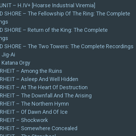
NIT – H.IV+ [Hoarse Industrial Viremia]
SHORE – The Fellowship Of The Ring: The Complete
ngs
SHORE – Return of the King: The Complete
ngs
 SHORE – The Two Towers: The Complete Recordings
 Jig-Ai
– Katana Orgy
HEIT – Among the Ruins
HEIT – Asleep And Well Hidden
EIT – At The Heart Of Destruction
EIT – The Downfall And The Arising
HEIT – The Northern Hymn
HEIT – Of Dawn And Of Ice
HEIT – Shockwork
HEIT – Somewhere Concealed