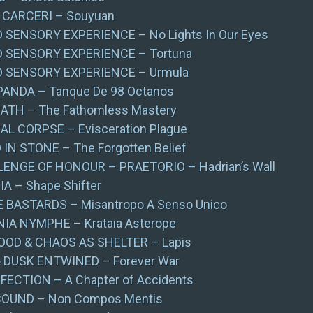
 CARCERI – Souyuan
SENSORY EXPERIENCE – No Lights In Our Eyes
 SENSORY EXPERIENCE – Tortuna
 SENSORY EXPERIENCE – Urmula
PANDA – Tanque De 98 Octanos
ATH – The Fathomless Mastery
L CORPSE – Evisceration Plague
IN STONE – The Forgotten Belief
LENGE OF HONOUR – PRAETORIO – Hadrian’s Wall
A – Shape Shifter
 BASTARDS – Misantropo A Senso Unico
IA NYMPHE – Krataia Asterope
OD & CHAOS AS SHELTER – Lapis
 DUSK ENTWINED – Forever War
FECTION – A Chapter of Accidents
OUND – Non Compos Mentis