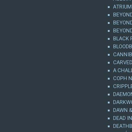
ATRIUM
BEYOND 
BEYOND
BEYOND
BLACK 
BLOODB
CANNIBA
CARVED 
A CHAL
COPH NI
CRIPPLE
DAEMON
DARKWO
DAWN &
DEAD IN
DEATHB