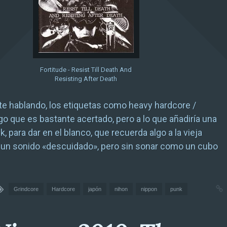
Fortitude - Resist Till Death And
Resisting After Death
e hablando, los etiquetas como heavy hardcore /
lgo que es bastante acertado, pero a lo que añadiría una
, para dar en el blanco, que recuerda algo a la vieja
 un sonido «descuidado», pero sin sonar como un cubo
Grindcore
Hardcore
japón
nihon
nippon
punk