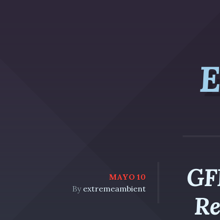
E
GFN
MAYO 10
By
extremeambient
Re