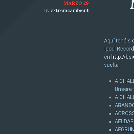
MARZO 29
By
extremeambient
Aquí tenéis 
Ipod. Record
en
http://bs
vuelta.
A CHAL
Unsere 
A CHALL
ABANDO
ACROSS
AELDAB
AFGRUND