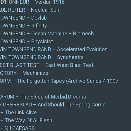
I D’HONNEUR – Verdun 1916
UE REITER – Nuclear Sun
TOWNSEND – Devlab
OWNSEND – Infinity
TOWNSEND – Ocean Machine – Biomech
TOWNSEND – Physicist
VIN TOWNSEND BAND – Accelerated Evolution
VIN TOWNSEND BAND – Synchestra
ST BLAST TEST – East West Blast Test
ACTORY – Mechanize
RM – The Forgotten Tapes (Archive Series 4 1997 –
ARUM – The Sleep of Morbid Dreams
 OF BRESLAU – And Should The Spring Come…
– The Link Alive
– The Way Of All Flesh
. – XII CAESARS