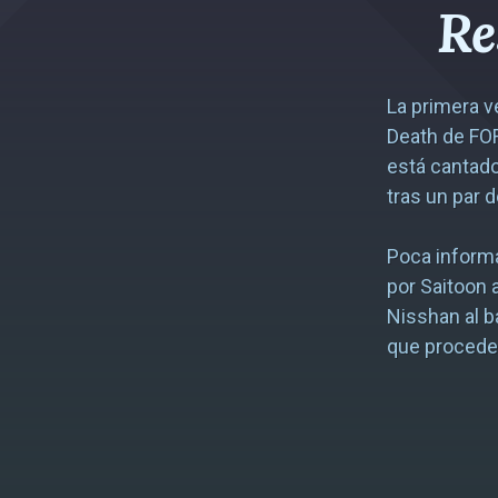
Re
La primera v
Death de FO
está cantado
tras un par 
Poca inform
por Saitoon a
Nisshan al b
que procede