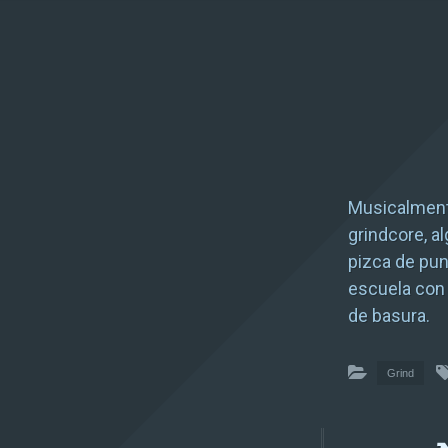
Musicalment
grindcore, a
pizca de punk
escuela con
de basura.
Grind