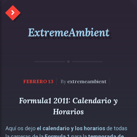
ExtremeAmbient
FEBRERO 13
By
extremeambient
Formula1 2011: Calendario y
Horarios
Aquí os dejo
el calendario y los horarios
de todas
la carreras de la
Formula 1
para la
temporada de