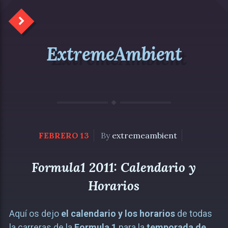
ExtremeAmbient
FEBRERO 13
By
extremeambient
Formula1 2011: Calendario y
Horarios
Aquí os dejo
el calendario y los horarios
de todas
la carreras de la
Formula 1
para la
temporada de