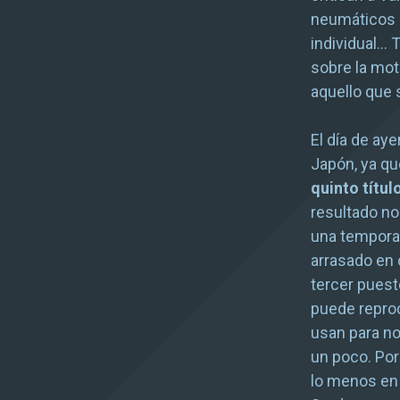
neumáticos 
individual… 
sobre la mot
aquello que 
El día de ay
Japón, ya q
quinto títul
resultado no
una tempora
arrasado en 
tercer puesto
puede reproc
usan para no
un poco. Por
lo menos en 