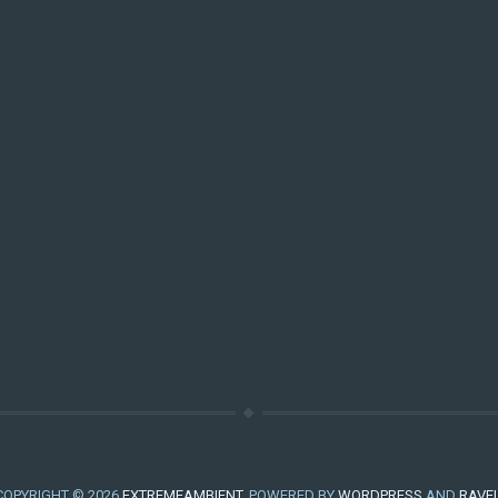
COPYRIGHT © 2026
EXTREMEAMBIENT
. POWERED BY
WORDPRESS
AND
RAVE