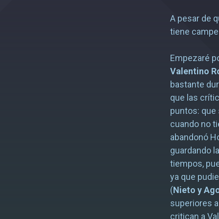
A pesar de 
tiene campeó
Empezaré p
Valentino R
bastante dur
que las crít
puntos: que 
cuando no ti
abandonó Hon
guardando la
tiempos, pu
ya que pudie
(
Nieto y Ago
superiores a
critican a V