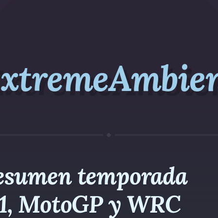
xtremeAmbie
esumen temporada
1, MotoGP y WRC