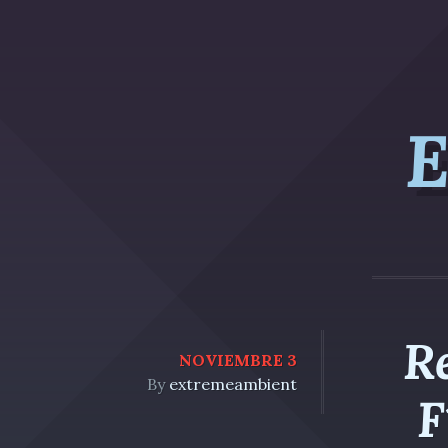
E
R
NOVIEMBRE 3
By
extremeambient
F