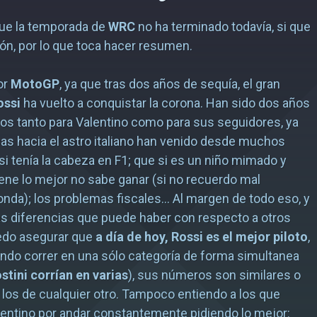
que la temporada de
WRC
no ha terminado todavía, si que
n, por lo que toca hacer resumen.
or
MotoGP
, ya que tras dos años de sequía, el gran
ossi
ha vuelto a conquistar la corona. Han sido dos años
os tanto para Valentino como para sus seguidores, ya
icas hacia el astro italiano han venido desde muchos
si tenía la cabeza en F1; que si es un niño mimado y
ene lo mejor no sabe ganar (si no recuerdo mal
da); los problemas fiscales… Al margen de todo eso, y
s diferencias que puede haber con respecto a otros
edo asegurar que
a día de hoy, Rossi es el mejor piloto
,
ndo correr en una sólo categoría de forma simultanea
stini corrían en varias
), sus números son similares o
 los de cualquier otro. Tampoco entiendo a los que
alentino por andar constantemente pidiendo lo mejor: