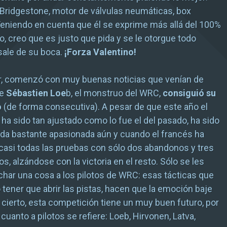
Bridgestone, motor de válvulas neumáticas, box
Teniendo en cuenta que él se exprime más allá del 100%
o, creo que es justo que pida y se le otorgue todo
sale de su boca.
¡Forza Valentino!
er, comenzó con muy buenas noticias que venían de
ue
Sébastien Loe
b, el monstruo del WRC,
consiguió su
o
(de forma consecutiva). A pesar de que este año el
 ha sido tan ajustado como lo fue el del pasado, ha sido
da bastante apasionada aún y cuando el francés ha
casi todas las pruebas con sólo dos abandonos y tres
s, alzándose con la victoria en el resto. Sólo se les
har una cosa a los pilotos de WRC: esas tácticas que
 tener que abrir las pistas, hacen que la emoción baje
 cierto, esta competición tiene un muy buen futuro, por
cuanto a pilotos se refiere: Loeb, Hirvonen, Latva,