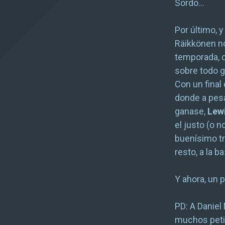
Sordo…
Por último, 
Räikkönen no 
temporada, d
sobre todo g
Con un final 
donde a pesa
ganase,
Lew
el justo (o 
buenísimo t
resto, a la b
Y ahora, un p
PD: A Daniel
muchos petit 