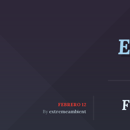
E
F
FEBRERO 12
By
extremeambient