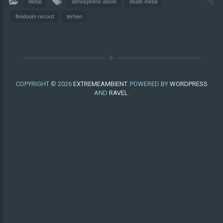
Metal
atmospheric doom
death metal
firedoom record
terhen
COPYRIGHT © 2026
EXTREMEAMBIENT
. POWERED BY
WORDPRESS
AND
RAVEL
.