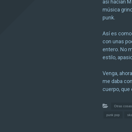
así hacían M
música grind
punk.
Así es como
con unas po
entero. No m
estilo, apas
Venga, ahor
me daba cont
cuerpo, que 
Otras cosas
punk pop
sk