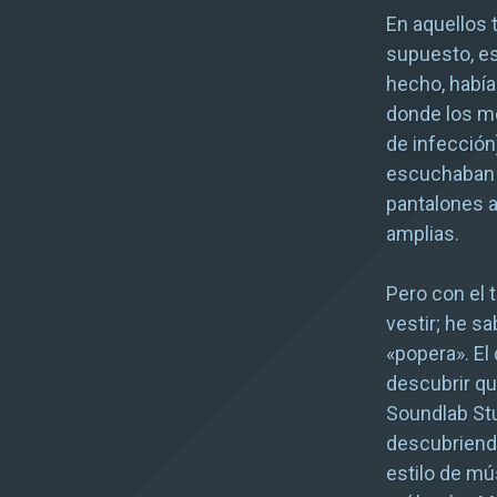
En aquellos 
supuesto, es
hecho, había
donde los me
de infección
escuchaban 
pantalones a 
amplias.
Pero con el 
vestir; he s
«popera». El
descubrir qu
Soundlab Stu
descubriendo
estilo de mú