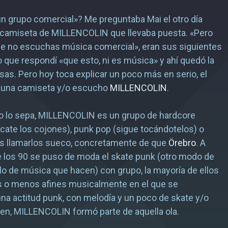
n grupo comercial»? Me preguntaba Mai el otro día
a camiseta de MILLENCOLIN que llevaba puesta. «Pero
ue no escuchas música comercial», eran sus siguientes
lo que respondí «que esto, ni es música» y ahí quedó la
isas. Pero hoy toca explicar un poco más en serio, el
o una camiseta y/o escucho
MILLENCOLIN
.
no lo sepa, MILLENCOLIN es un grupo de hardcore
cate los cojones), punk pop (sigue tocándotelos) o
s llamarlos sueco, concretamente de que
Örebro
. A
 los 90 se puso de moda el skate punk (otro modo de
tilo de música que hacen) con grupo, la mayoría de ellos
s o menos afines musicalmente en el que se
a actitud punk, con melodía y un poco de skate y/o
ien, MILLENCOLIN formó parte de aquella ola.