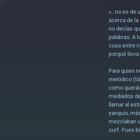
«…no es de u
acerca de l
no decías q
palabras. A 
cosa entre r
porqué llev
Para quien 
melódico (tó
como querái
mediados de
llamar al es
yanquis, má
mezclaban un
surf. Pues b