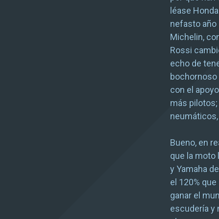
léase Honda 
nefasto año 
Michelin, co
Rossi cambie
echo de ten
bochornoso l
con el apoyo
más pilotos;
neumáticos,
Bueno, en re
que la moto 
y Yamaha de
el 120% que 
ganar el mun
escudería y 