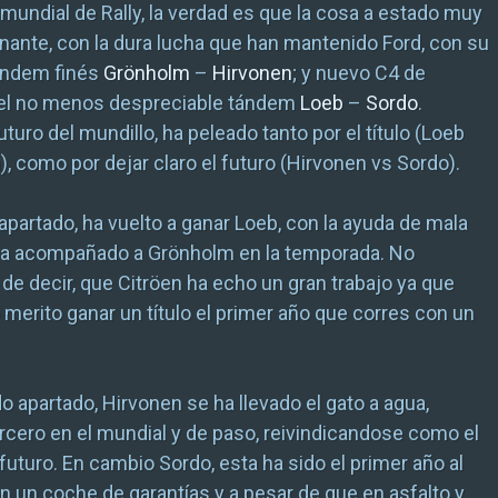
 mundial de Rally, la verdad es que la cosa a estado muy
nte, con la dura lucha que han mantenido Ford, con su
tándem finés
Grönholm
–
Hirvonen
; y nuevo C4 de
 el no menos despreciable tándem
Loeb
–
Sordo
.
turo del mundillo, ha peleado tanto por el título (Loeb
, como por dejar claro el futuro (Hirvonen vs Sordo).
 apartado, ha vuelto a ganar Loeb, con la ayuda de mala
ha acompañado a Grönholm en la temporada. No
 de decir, que Citröen ha echo un gran trabajo ya que
merito ganar un título el primer año que corres con un
o apartado, Hirvonen se ha llevado el gato a agua,
cero en el mundial y de paso, reivindicandose como el
futuro. En cambio Sordo, esta ha sido el primer año al
 un coche de garantías y a pesar de que en asfalto y