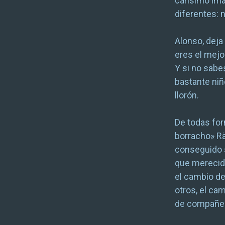
carísimo im
diferentes: n
Alonso, deja
eres el mejor
Y si no sabe
bastante niñ
llorón.
De todas for
borracho» Rä
conseguido s
que merecida
el cambio de
otros, el ca
de compañer