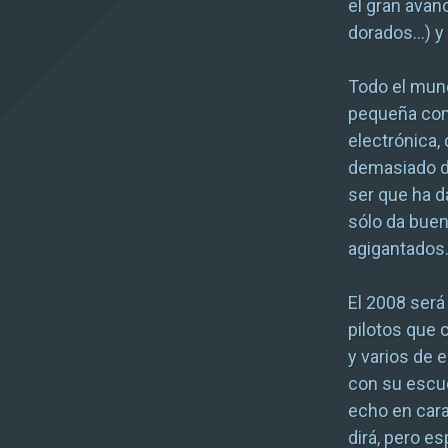
el gran avan
dorados…) y
Todo el mund
pequeña comp
electrónica,
demasiado de
ser que ha d
sólo da buen
agigantados
El 2008 será
pilotos que 
y varios de 
con su escu
echo en car
dirá, pero e