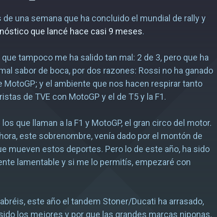
de una semana que ha concluido el mundial de rally y
onóstico que lancé hace casi 9 meses
.
 que tampoco me ha salido tan mal: 2 de 3, pero que ha
al sabor de boca, por dos razones: Rossi no ha ganado
e MotoGP; y el ambiente que nos hacen respirar tanto
istas de TVE con MotoGP y el de T5 y la F1.
os que llaman a la F1 y MotoGP, el gran circo del motor.
hora, este sobrenombre, venía dado por el montón de
e mueven estos deportes. Pero lo de este año, ha sido
nte lamentable y si me lo permitís, empezaré con
bréis, este año el tandem Stoner/Ducati ha arrasado,
sido los mejores y por que las grandes marcas niponas,