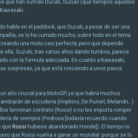
ce que han sufrido Ducati, Suzuki (que tiempos aquellos
 Kawasaki.
o habla en el paddock, que Ducati, a pesar de ser una
añía, se lo ha currado mucho, sobre todo en el tema
 creando una moto casi perfecta, pero que depende
 ella. Suzuki, tras varios años dando tumbos, parece
ado con la formula adecuada. En cuanto a Kawasaki,
as sorpresas, ya que está creciendo a unos pasos
.
 un año crucial para MotoGP, ya que habrá muchos
cambiarán de escudería (Hopkins, De Puniet, Melandri…)
ellos terminan contrato (Rossi) o no les importa romper
dería de siempre (Pedrosa [todavía recuerdo cuando
a que
Rossi
hubiese abandonado Honda]). El tiempo lo
spero que Rossi vuelva a ganar un mundial: porque se lo