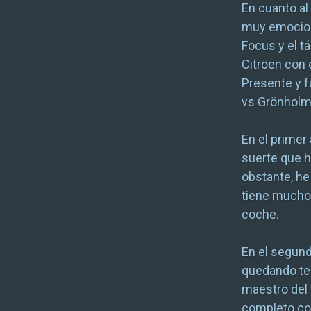
En cuanto al
muy emociona
Focus y el 
Citröen con
Presente y fu
vs Grönholm)
En el primer
suerte que 
obstante, he
tiene mucho 
coche.
En el segund
quedando ter
maestro del 
completo con