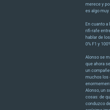
merece y porq
es algo muy d
En cuanto a 
rifi-rafe en
hablar de lo
0% F1 y 100
Alonso se ma
que ahora s
un compañer
muchos los q
enormemente 
Alonso, un s
cosas: de qu
conduzco de 