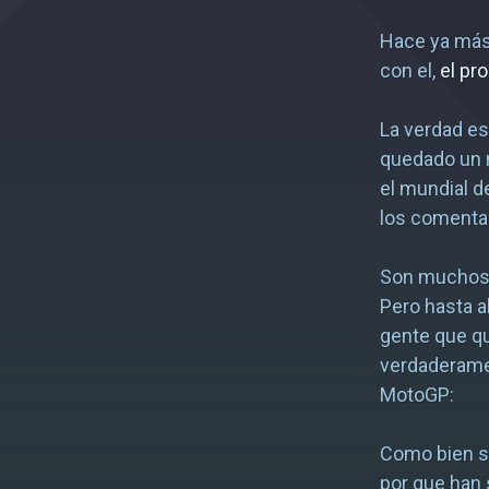
Hace ya más 
con el,
el pr
La verdad es
quedado un m
el mundial d
los comentar
Son muchos l
Pero hasta a
gente que qu
verdaderame
MotoGP:
Como bien sa
por que han 