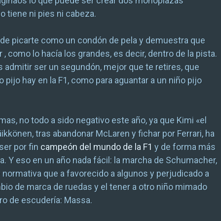
aginaos lo que puede ser crear dos monoplazas
o tiene ni pies ni cabeza.
 de picarte como un condón de pela y demuestra que
 , como lo hacía los grandes, es decir, dentro de la pista.
s admitir ser un segundón, mejor que te retires, que
o pijo hay en la F1, como para aguantar a un niño pijo
mas, no todo a sido negativo este año, ya que Kimi «el
ikkönen, tras abandonar McLaren y fichar por Ferrari, ha
er por fin
campeón del mundo de la F1
y de forma más
. Y eso en un año nada fácil: la marcha de Schumacher,
 normativa que a favorecido a algunos y perjudicado a
mbio de marca de ruedas y el tener a otro niño mimado
o de escudería: Massa.