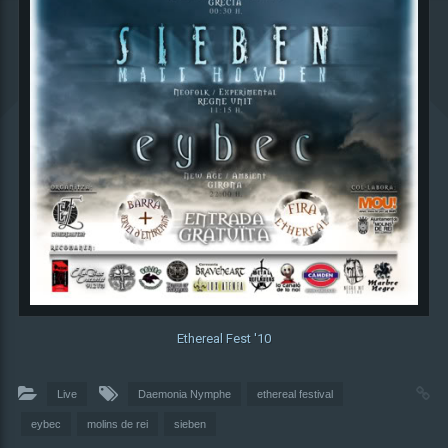
Ethereal Fest '10
Live
Daemonia Nymphe
ethereal festival
eybec
molins de rei
sieben