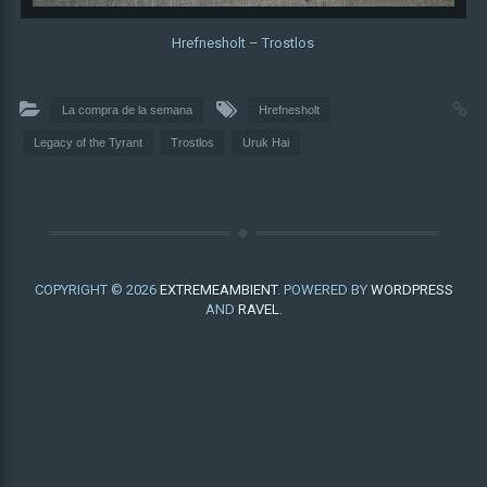
Hrefnesholt – Trostlos
La compra de la semana
Hrefnesholt
Legacy of the Tyrant
Trostlos
Uruk Hai
COPYRIGHT © 2026
EXTREMEAMBIENT
. POWERED BY
WORDPRESS
AND
RAVEL
.