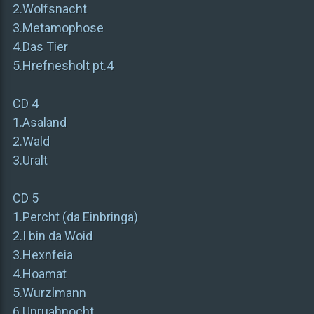
2.Wolfsnacht
3.Metamophose
4.Das Tier
5.Hrefnesholt pt.4
CD 4
1.Asaland
2.Wald
3.Uralt
CD 5
1.Percht (da Einbringa)
2.I bin da Woid
3.Hexnfeia
4.Hoamat
5.Wurzlmann
6.Unruahnocht