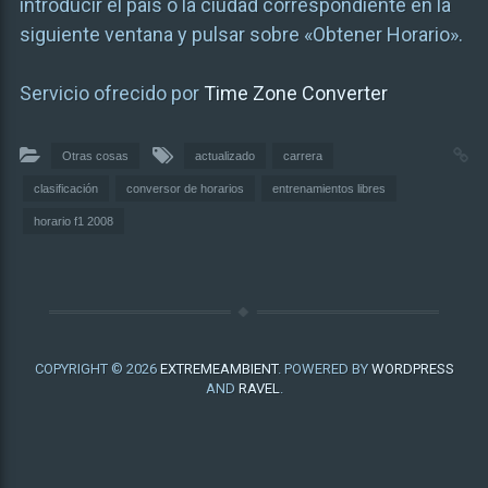
introducir el país o la ciudad correspondiente en la
siguiente ventana y pulsar sobre «Obtener Horario».
Servicio ofrecido por
Time Zone Converter
Otras cosas
actualizado
carrera
clasificación
conversor de horarios
entrenamientos libres
horario f1 2008
COPYRIGHT © 2026
EXTREMEAMBIENT
. POWERED BY
WORDPRESS
AND
RAVEL
.