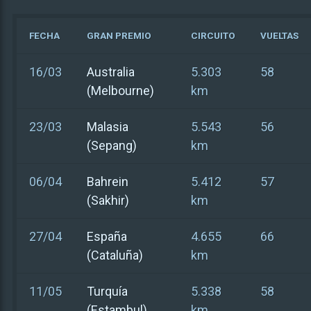
FECHA
GRAN PREMIO
CIRCUITO
VUELTAS
16/03
Australia
5.303
58
(Melbourne)
km
23/03
Malasia
5.543
56
(Sepang)
km
06/04
Bahrein
5.412
57
(Sakhir)
km
27/04
España
4.655
66
(Cataluña)
km
11/05
Turquía
5.338
58
(Estambul)
km