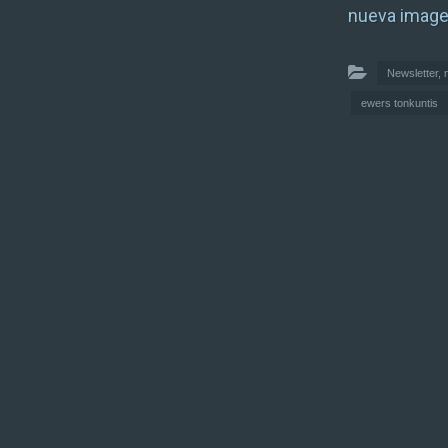
nueva imagen
Newsletter,
ewers tonkuntis