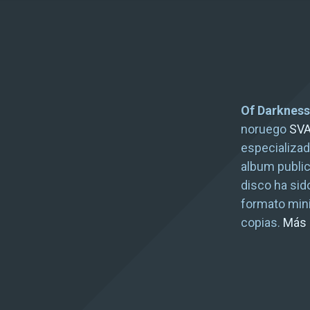
Of Darkness
noruego
SV
especializa
album public
disco ha sid
formato mini-
copias.
Más 