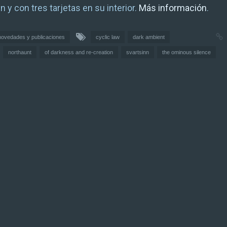
 y con tres tarjetas en su interior.
Más información
.
 novedades y publicaciones
cyclic law
dark ambient
northaunt
of darkness and re-creation
svartsinn
the ominous silence