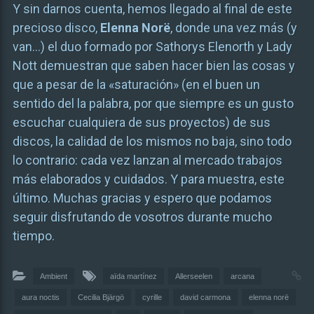
Y sin darnos cuenta, hemos llegado al final de este
precioso disco,
Elenna Norë
, donde una vez más (y
van…) el duo formado por Sathorys Elenorth y Lady
Nott demuestran que saben hacer bien las cosas y
que a pesar de la «saturación» (en el buen un
sentido del la palabra, por que siempre es un gusto
escuchar cualquiera de sus proyectos) de sus
discos, la calidad de los mismos no baja, sino todo
lo contrario: cada vez lanzan al mercado trabajos
más elaborados y cuidados. Y para muestra, este
último. Muchas gracias y espero que podamos
seguir disfrutando de vosotros durante mucho
tiempo.
Ambient
aïda martínez
Allerseelen
arcana
aura noctis
Cecilia Bjärgö
cyrille
david carmona
elenna norë