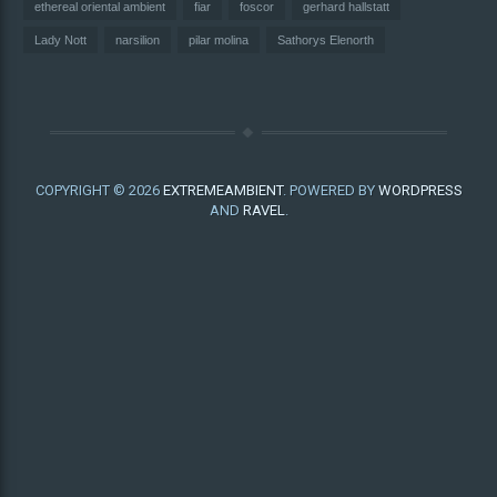
ethereal oriental ambient
fiar
foscor
gerhard hallstatt
Lady Nott
narsilion
pilar molina
Sathorys Elenorth
COPYRIGHT © 2026
EXTREMEAMBIENT
. POWERED BY
WORDPRESS
AND
RAVEL
.