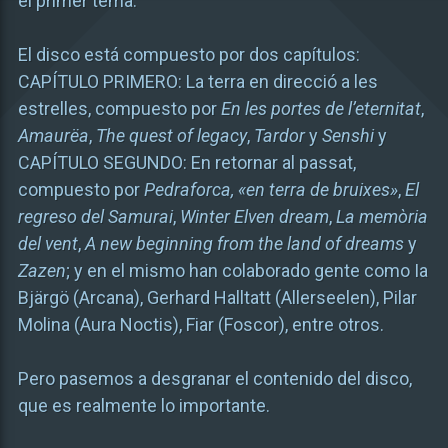
el primer tema.
El disco está compuesto por dos capítulos:
CAPÍTULO PRIMERO: La terra en direcció a les
estrelles, compuesto por
En les portes de l’eternitat
,
Amaurëa
,
The quest of legacy
,
Tardor
y
Senshi
y
CAPÍTULO SEGUNDO: En retornar al passat,
compuesto por
Pedraforca, «en terra de bruixes»
,
El
regreso del Samurai
,
Winter Elven dream
,
La memòria
del vent
,
A new beginning from the land of dreams
y
Zazen
; y en el mismo han colaborado gente como Ia
Bjärgö (Arcana), Gerhard Halltatt (Allerseelen), Pilar
Molina (Aura Noctis), Fiar (Foscor), entre otros.
Pero pasemos a desgranar el contenido del disco,
que es realmente lo importante.