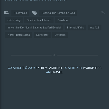
Electrónica
Burning The Temple Of God
cold spring
Domine Rex Inferum
Drakhon
In Nomine Dei Nostri Satanas Luciferi Excelsi
Infernal Affairs
mz.412
Nordik Battle Signs
Nordvargr
Ulvtharm
COPYRIGHT © 2026
EXTREMEAMBIENT
. POWERED BY
WORDPRESS
AND
RAVEL
.