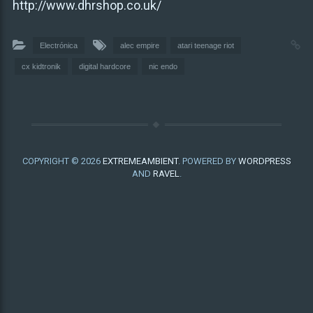
http://www.dhrshop.co.uk/
Electrónica
alec empire
atari teenage riot
cx kidtronik
digital hardcore
nic endo
COPYRIGHT © 2026
EXTREMEAMBIENT
. POWERED BY
WORDPRESS
AND
RAVEL
.