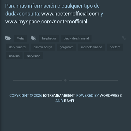
Para más información o cualquier tipo de
duda/consulta:
www.noctemofficial.com
y
www.myspace.com/noctemofficial
Metal
belphegor
black death metal
dark funeral
dimmu borgir
gorgoroth
marcelo vasco
noctem
oblivion
satyricon
COPYRIGHT © 2026
EXTREMEAMBIENT
. POWERED BY
WORDPRESS
AND
RAVEL
.