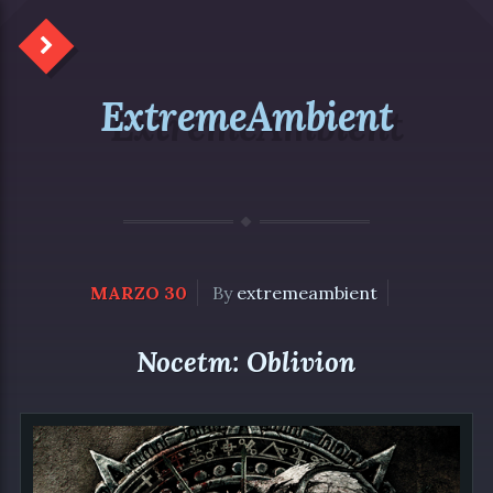
ExtremeAmbient
MARZO 30
By
extremeambient
Nocetm: Oblivion