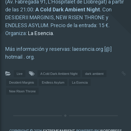
(Av. Fabregada 91, L’Hospitalet de Llobregat) a partir
de las 21:00:
A Cold Dark Ambient Night
. Con
DESIDERII MARGINIS, NEW RISEN THRONE y
ENDLESS ASYLUM. Precio de la entrada: 15 €.
Organiza:
La Esencia
.
Más información y reservas: laesencia.org [@]
hotmail . org.
Live
A Cold Dark Ambient Night
dark ambient
Desiderii Marginis
Endless Asylum
La Esencia
New Risen Throne
COPYRIGHT © 2026
EXTREMEAMBIENT
. POWERED BY
WORDPRESS