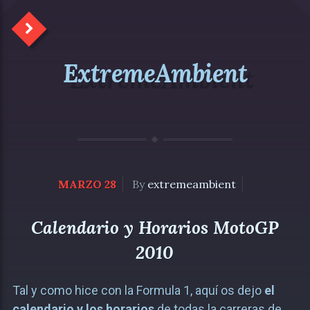
ExtremeAmbient
MARZO 28
By
extremeambient
Calendario y Horarios MotoGP
2010
Tal y como hice con la Formula 1, aquí os dejo
el
calendario y los horarios
de todas la carreras de