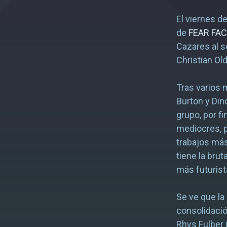
El viernes d
de
FEAR FA
Cazares al s
Christian Ol
Tras varios 
Burton y Di
grupo, por f
mediocres, p
trabajos más
tiene la brut
más futurist
Se ve que la
consolidació
Rhys Fulber 