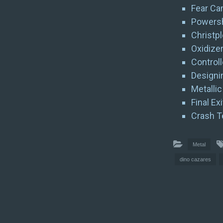
Fear Ca
Powersh
Christpl
Oxidize
Control
Designi
Metallic
Final Exi
Crash T
Metal
dino cazares