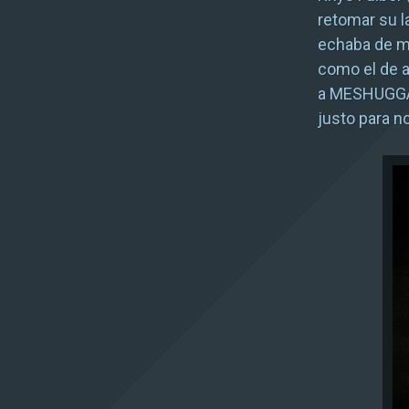
retomar su l
echaba de 
como el de 
a MESHUGGAH
justo para n