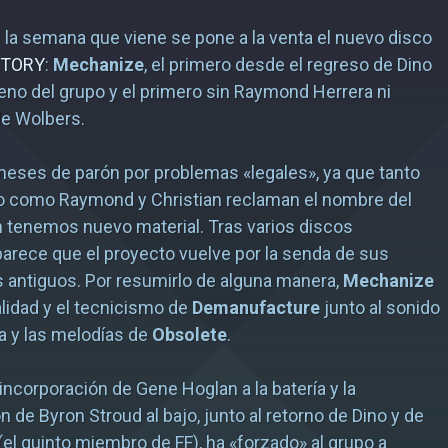
e la semana que viene se pone a la venta el nuevo disco
CTORY
:
Mechanize
, el primero desde el regreso de Dino
eno del grupo y el primero sin Raymond Herrera ni
de Wolbers.
meses de parón por problemas «legales», ya que tanto
no como Raymond y Christian reclaman el nombre del
in tenemos nuevo material. Tras varios discos
arece que el proyecto vuelve por la senda de sus
 antiguos. Por resumirlo de alguna manera,
Mechanize
alidad y el tecnicismo de
Demanufacture
junto al sonido
a y las melodías de
Obsolete
.
 incorporación de Gene Hoglan a la batería y la
n de Byron Stroud al bajo, junto al retorno de Dino y de
(el quinto miembro de FF), ha «forzado» al grupo a