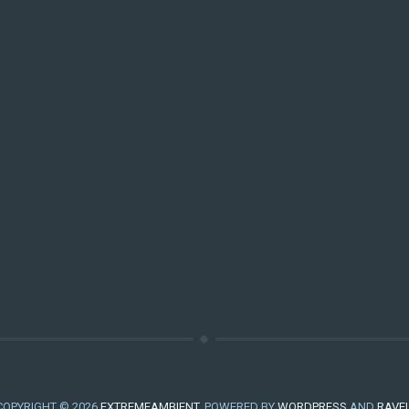
COPYRIGHT © 2026
EXTREMEAMBIENT
. POWERED BY
WORDPRESS
AND
RAVE