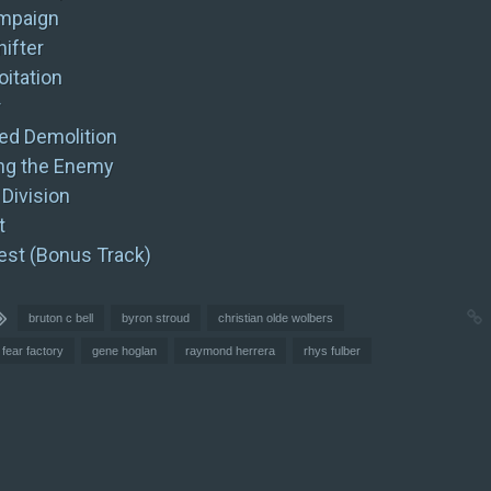
mpaign
ifter
oitation
r
led Demolition
ng the Enemy
 Division
t
est (Bonus Track)
bruton c bell
byron stroud
christian olde wolbers
fear factory
gene hoglan
raymond herrera
rhys fulber