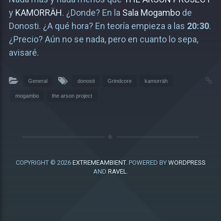
y
KAMORRÄH
. ¿Donde? En la
Sala Mogambo
de
Donosti. ¿A qué hora? En teoría empieza a las
20:30
.
¿Precio? Aún no se nada, pero en cuanto lo sepa,
avisaré.
General
donosti
Grindcore
kamorräh
mogambo
the arson project
COPYRIGHT © 2026
EXTREMEAMBIENT
. POWERED BY
WORDPRESS
AND
RAVEL
.