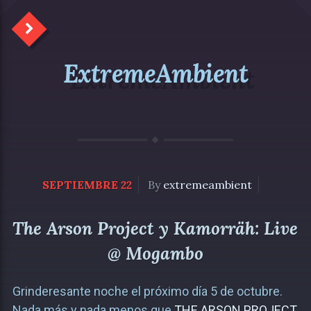
ExtremeAmbient
SEPTIEMBRE 22
By
extremeambient
The Arson Project y Kamorräh: Live
@ Mogambo
Grinderesante noche el próximo día 5 de octubre.
Nada más y nada menos que
THE ARSON PROJECT