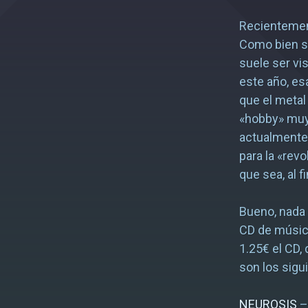
Recientemen
Como bien sa
suele ser vi
este año, es
que el metal
«hobby» muy
actualmente
para la «rev
que sea, al 
Bueno, nada 
CD de música
1.25€ el CD
son los sigu
NEUROSIS