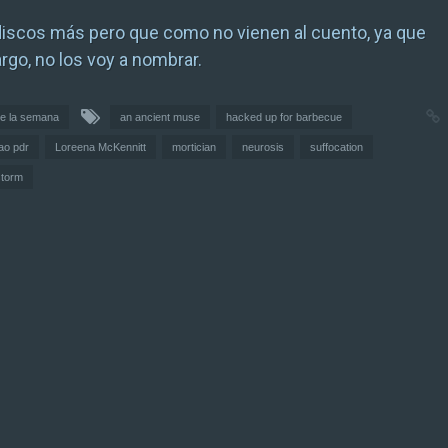
discos más pero que como no vienen al cuento, ya que
rgo, no los voy a nombrar.
e la semana
an ancient muse
hacked up for barbecue
lao pdr
Loreena McKennitt
mortician
neurosis
suffocation
storm