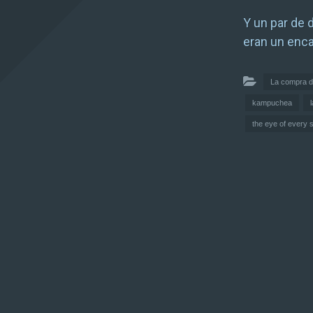
Y un par de 
eran un enca
La compra d
kampuchea
the eye of every 