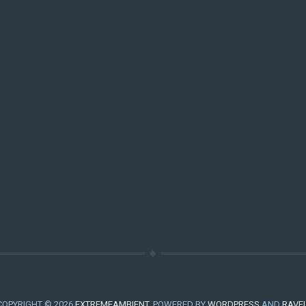
COPYRIGHT © 2026
EXTREMEAMBIENT
. POWERED BY
WORDPRESS
AND
RAVE