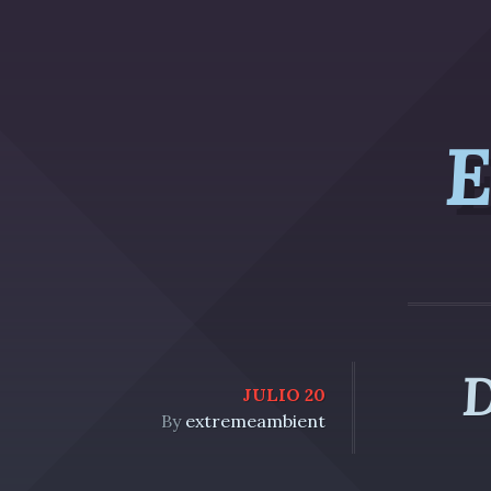
E
D
JULIO 20
By
extremeambient