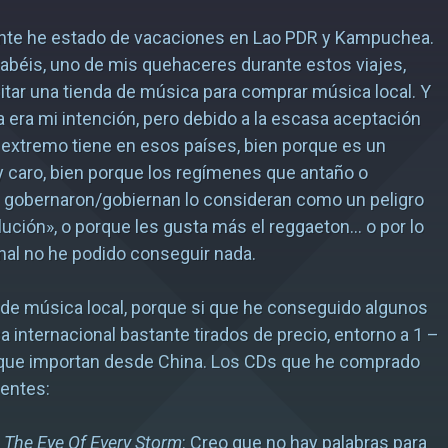
te he estado de vacaciones en Lao PDR y Kampuchea.
béis, uno de mis quehaceres durante estos viajes,
sitar una tienda de música para comprar música local. Y
a era mi intención, pero debido a la escasa aceptación
 extremo tiene en esos países, bien porque es un
 caro, bien porque los regímenes que antaño o
 gobernaron/gobiernan lo consideran como un peligro
olución», o porque les gusta más el reggaeton… o por lo
final no he podido conseguir nada.
de música local, porque si que he conseguido algunos
 internacional bastante tirados de precio, entorno a 1 –
, que importan desde China. Los CDs que he comprado
ientes:
–
The Eye Of Every Storm
: Creo que no hay palabras para