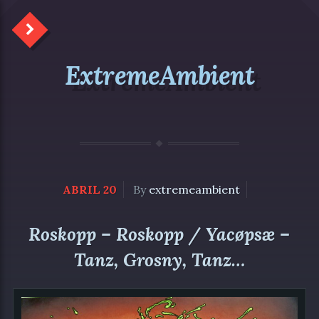
ExtremeAmbient
ABRIL 20
By
extremeambient
Roskopp – Roskopp / Yacøpsæ –
Tanz, Grosny, Tanz…