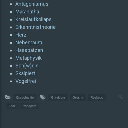
Antagonismus
Maranatha
Kreislaufkollaps
Erkenntnistheorie
Herz
Nebenraum
Hassbatzen
Metaphysik
Sch(w)ein
Skalpiert
Vogelfrei
Escuchando
Grindcore
Grosny
Roskopp
Tanz
Yacøpsæ