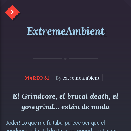
ExtremeAmbient
MARZO 31
By
extremeambient
El Grindcore, el brutal death, el
goregrind… están de moda
Joder! Lo que me faltaba: parece ser que el
grindcore, el brutal death, el goregrind… están de