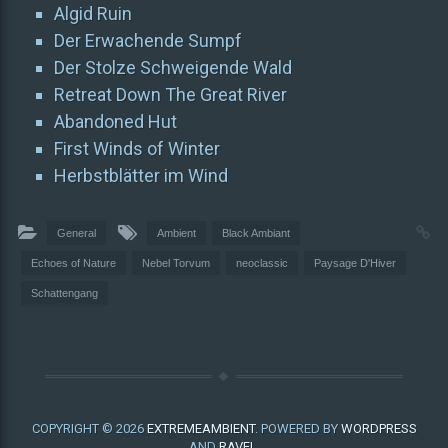
Algid Ruin
Der Erwachende Sumpf
Der Stolze Schweigende Wald
Retreat Down The Great River
Abandoned Hut
First Winds of Winter
Herbstblätter im Wind
General
Ambient
Black Ambiant
Echoes of Nature
Nebel Torvum
neoclassic
Paysage D'Hiver
Schattengang
COPYRIGHT © 2026
EXTREMEAMBIENT
. POWERED BY
WORDPRESS
AND
RAVEL
.