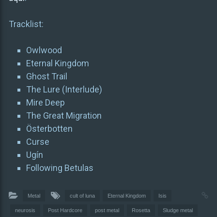
Tracklist:
Owlwood
Eternal Kingdom
Ghost Trail
The Lure (Interlude)
Mire Deep
The Great Migration
Österbotten
Curse
Ugín
Following Betulas
Metal
cult of luna
Eternal Kingdom
Isis
neurosis
Post Hardcore
post metal
Rosetta
Sludge metal