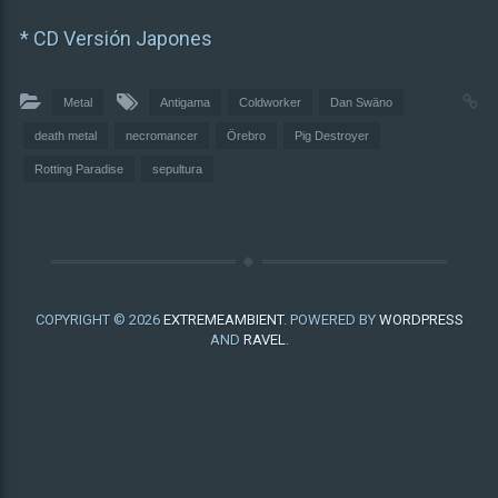
* CD Versión Japones
Metal
Antigama
Coldworker
Dan Swäno
death metal
necromancer
Örebro
Pig Destroyer
Rotting Paradise
sepultura
COPYRIGHT © 2026
EXTREMEAMBIENT
. POWERED BY
WORDPRESS
AND
RAVEL
.