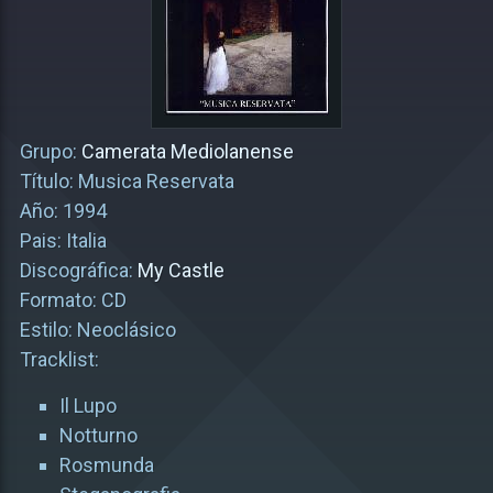
Grupo:
Camerata Mediolanense
Título: Musica Reservata
Año: 1994
Pais: Italia
Discográfica:
My Castle
Formato: CD
Estilo: Neoclásico
Tracklist:
Il Lupo
Notturno
Rosmunda