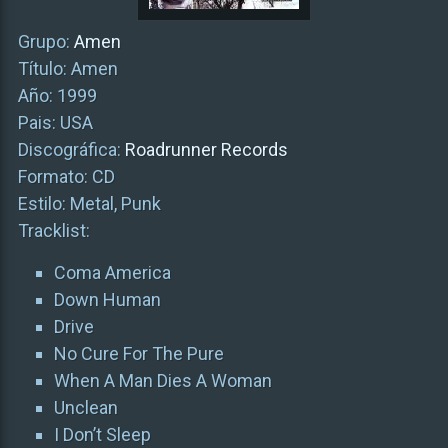
Grupo:
Amen
Título: Amen
Año: 1999
Pais: USA
Discográfica:
Roadrunner Records
Formato: CD
Estilo: Metal, Punk
Tracklist:
Coma America
Down Human
Drive
No Cure For The Pure
When A Man Dies A Woman
Unclean
I Don’t Sleep