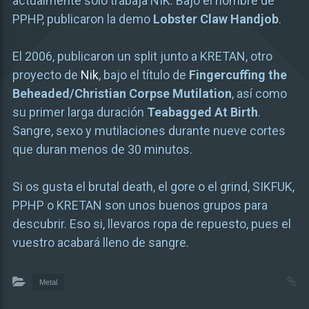
actualmente sólo trabaja NIK. Bajo el nombre de
PPHP, publicaron la demo
Lobster Claw Handjob
.
El 2006, publicaron un split junto a KRETAN, otro
proyecto de
Nik
, bajo el título de
Fingercuffing the
Beheaded/Christian Corpse Mutilation
, así como
su primer larga duración
Teabagged At Birth
.
Sangre, sexo y mutilaciones durante nueve cortes
que duran menos de 30 minutos.
Si os gusta el brutal death, el gore o el grind, SIKFUK,
PPHP o KRETAN son unos buenos grupos para
descubrir. Eso si, llevaros ropa de repuesto, pues el
vuestro acabará lleno de sangre.
Metal