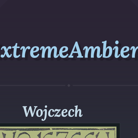
xtremeAmbie
Wojczech