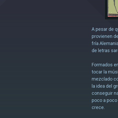
A pesar de 
provienen de
fría Alemani
de letras sa
Formados en 
tocar la mús
mezclado con
la idea del 
conseguir na
poco a poco 
crece.