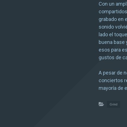
Con un ampli
compartidos,
grabado en 
sonido volv
lado el toq
buena base 
esos para es
gustos de c
A pesar de 
conciertos r
mayoría de e
Grind