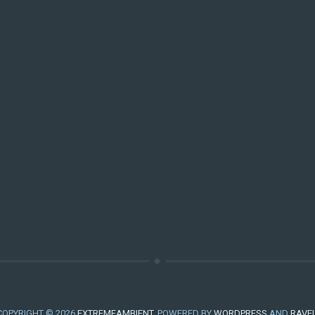
COPYRIGHT © 2026
EXTREMEAMBIENT
. POWERED BY
WORDPRESS
AND
RAVE