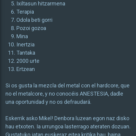
Ixiltasun hitzarmena
Terapia
Odola beti gorri
Pozoi gozoa
Mina
Inertzia
Tantaka
2000 urte
Ertzean
Si os gusta la mezcla del metal con el hardcore, que
no el metalcore, y no conocéis ANESTESIA, dadle
una oportunidad y no os defraudará.
Eskerrik asko Mikel! Denbora luzean egon naz disko
hau etxoten. Ia urrungoa lasterrago ateraten dozuan.
Gustatuko jatan euskeraz eitea kritika hau, baina