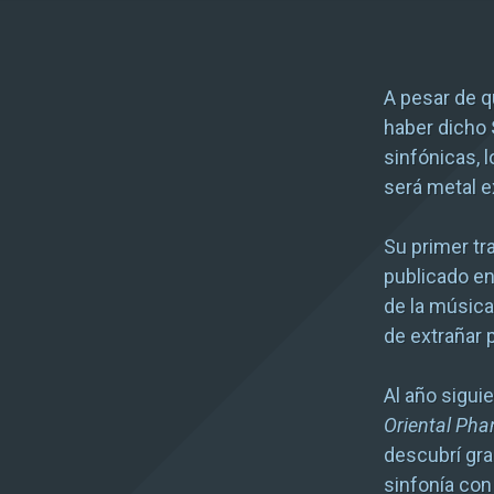
A pesar de q
haber dicho
sinfónicas, 
será metal 
Su primer tr
publicado en
de la música
de extrañar 
Al año sigui
Oriental Ph
descubrí gra
sinfonía con