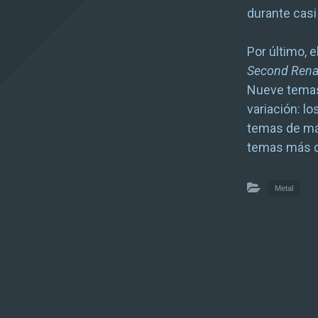
durante casi 
Por último, 
Second Rena
Nueve temas
variación: l
temas de má
temas más co
Metal