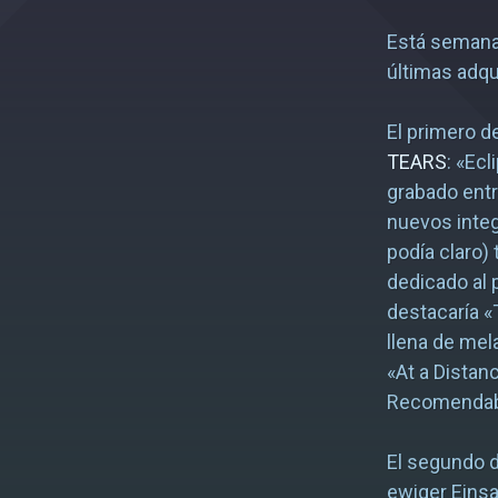
Está semana,
últimas adqu
El primero d
TEARS
: «Ec
grabado entr
nuevos integ
podía claro)
dedicado al 
destacaría «
llena de me
«At a Distan
Recomendabl
El segundo d
ewiger Eins