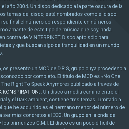
 el año 2004. Un disco dedicado a la parte oscura de la
Los temas del disco, está nombrados como el disco
n su final el número correspondiente en números
mo amante de este tipo de música que soy, nada
en contra de VINTERRIKET. Disco apto sólo para
etas y que buscan algo de tranquilidad en un mundo
o.
o, os presento un MCD de D.R.S, grupo cuya procedencia
desconozco por completo. El título de MCD es «No One
 The Right To Speak Anymore» publicado a traves de
K KONSPIRATION
, . Un disco a media camino entre el
rial y el Dark ambient, contiene tres temas. Limitado a
el que he adquirido es el hermano menor del número de
ara ser más concretos el 333. Un grupo en la onda de
os primerizos C.M.I. El disco es un poco difícil de