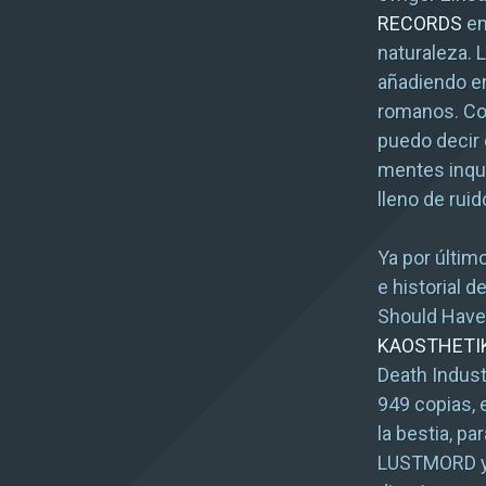
RECORDS
en
naturaleza. 
añadiendo e
romanos. Co
puedo decir 
mentes inqui
lleno de ruid
Ya por últim
e historial 
Should Have
KAOSTHETI
Death Indust
949 copias, 
la bestia, p
LUSTMORD y l