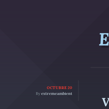
E
OCTUBRE 20
By
extremeambient
V