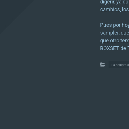
digerir, ya 
cambios, lo
Pues por hoy
sampler, que
que otro tem
BOXSET de T
La compra d