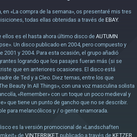
 en «La compra de la semana», os presentaré mis tres
isiciones, todas ellas obtenidas a través de
EBAY
.
e ellos es el hasta ahora último disco de
AUTUMN
lipse». Un disco publicado en 2004, pero compuesto y
e 2001 y 2004. Para esta ocasión, el grupo añadió
rantes logrando que los pasajes fueran más (si se
 triste que en anteriores ocasiones. El disco está
padre de Ted y a Cleo. Diez temas, entre los que
The Beauty In All Things», con una voz masculina solista
lancolía, «Remember» con un toque un poco medieval y
ce» que tiene un punto de gancho que no se describir.
e para melancólicos y / o gente enamorada.
isco es la versión promocional de «Landschaften
amkeit» de
VINTERRIKET
, publicado a través de
KETZER