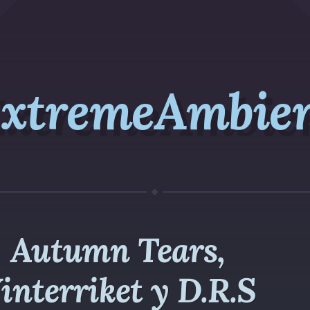
xtremeAmbie
Autumn Tears,
interriket y D.R.S