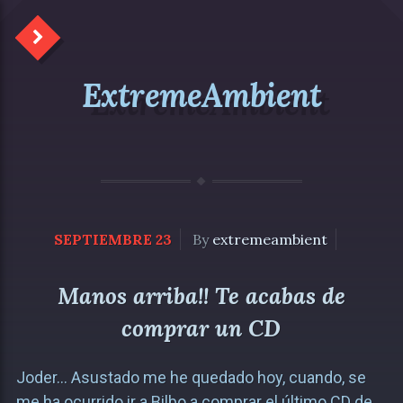
ExtremeAmbient
SEPTIEMBRE 23
By
extremeambient
Manos arriba!! Te acabas de
comprar un CD
Joder… Asustado me he quedado hoy, cuando, se
me ha ocurrido ir a Bilbo a comprar el último CD de